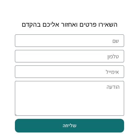
השאירו פרטים ואחזור אליכם בהקדם
ש
ם
ט
ל
פ
א
ו
י
ן
מ
ה
י
ו
י
ד
ל
ע
ה
שליחה